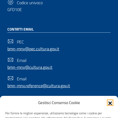
Codice univoco
GFD10E
CONTATTI EMAIL
PEC
bmn-mnv@pec.cultura.gov.it
Email
bmn-mnv@cultura.gov.it
Email
bmn-mnv.reference@cultura.gov.it
Gestisci Consenso Cookie
SEGUICI SU
Per fornire le migliori esperienze, utilizziamo tecnologie come i cookie per
memorizzare e/o accedere alle informazioni del dispositivo. Il consenso a queste