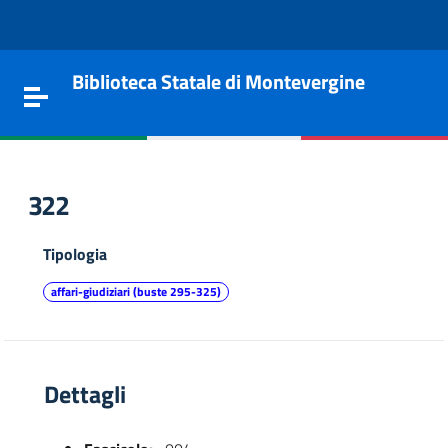
Vai al contenuto
Go to the navigation menu
Go to the footer
Biblioteca Statale di Montevergine
Toggle navigation
322
Tipologia
affari-giudiziari (buste 295-325)
Dettagli
e