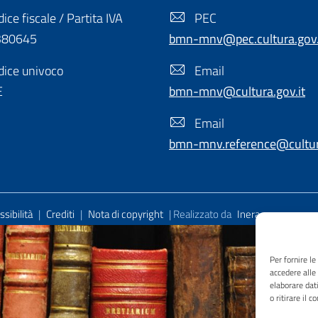
ice fiscale / Partita IVA
PEC
380645
bmn-mnv@pec.cultura.gov.
ice univoco
Email
E
bmn-mnv@cultura.gov.it
Email
bmn-mnv.reference@cultura
sibilità
|
Crediti
|
Nota di copyright
| Realizzato da
Inera
Per fornire l
accedere alle
elaborare dat
o ritirare il 