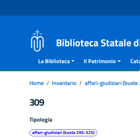
Vai al contenuto
Go to the navigation menu
Go to the footer
Biblioteca Statale 
La Biblioteca
Il Patrimonio
Cat
Home
Inventario
affari-giudiziari (bust
309
Tipologia
affari-giudiziari (buste 295-325)