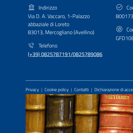
Indirizzo
Cod
Via D. A. Vaccaro, 1-Palazzo
80017
abbaziale di Loreto
Cod
83013, Mercogliano (Avellino)
GFD10
Telefono
(+39) 0825787191/0825789086
Useful Links Section
Privacy
|
Cookie policy
|
Contatti
|
Dichiarazione di acces