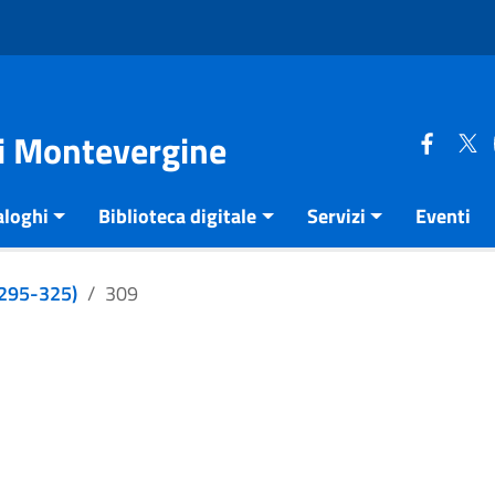
di Montevergine
aloghi
Biblioteca digitale
Servizi
Eventi
e 295-325)
309