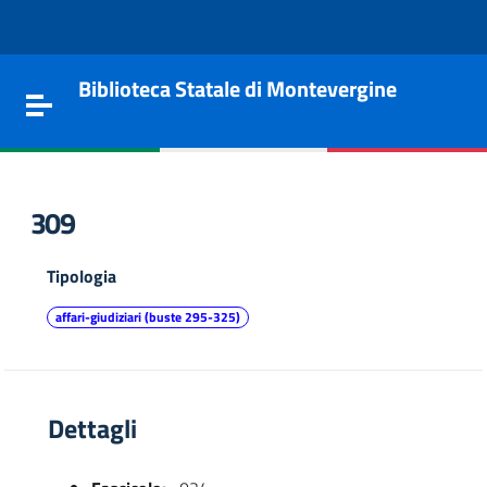
Vai al contenuto
Go to the navigation menu
Go to the footer
Biblioteca Statale di Montevergine
Toggle navigation
309
Tipologia
affari-giudiziari (buste 295-325)
Dettagli
e