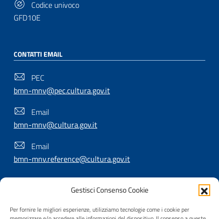
Codice univoco
GFD10E
CONTATTI EMAIL
PEC
bmn-mnv@pec.cultura.gov.it
Email
bmn-mnv@cultura.gov.it
Email
bmn-mnv.reference@cultura.gov.it
Gestisci Consenso Cookie
SEGUICI SU
Per fornire le migliori esperienze, utilizziamo tecnologie come i cookie per
memorizzare e/o accedere alle informazioni del dispositivo. Il consenso a queste