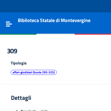
Vai al contenuto
Go to the navigation menu
Go to the footer
Biblioteca Statale di Montevergine
Toggle navigation
309
Tipologia
affari-giudiziari (buste 295-325)
Dettagli
e