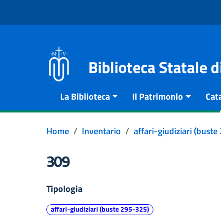
Vai al contenuto
Go to the navigation menu
Go to the footer
Biblioteca Statale 
La Biblioteca
Il Patrimonio
Cat
Home
Inventario
affari-giudiziari (bust
309
Tipologia
affari-giudiziari (buste 295-325)