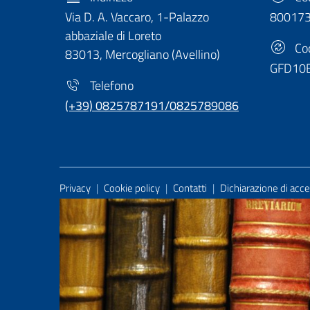
Via D. A. Vaccaro, 1-Palazzo
80017
abbaziale di Loreto
Cod
83013, Mercogliano (Avellino)
GFD10
Telefono
(+39) 0825787191/0825789086
Useful Links Section
Privacy
|
Cookie policy
|
Contatti
|
Dichiarazione di acces