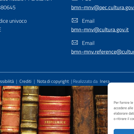
380645
bmn-mnv@pec.cultura.gov.
ice univoco
Email
E
bmn-mnv@cultura.gov.it
Email
bmn-mnv.reference@cultura
sibilità
|
Crediti
|
Nota di copyright
| Realizzato da
Inera
Per fornire l
accedere alle
elaborare dat
o ritirare il 