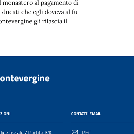
 il monastero al pagamento di
0 ducati che egli doveva al fu
tevergine gli rilascia il
Montevergine
ZIONI
CONTATTI EMAIL
ice fiscale / Partita IVA
PEC