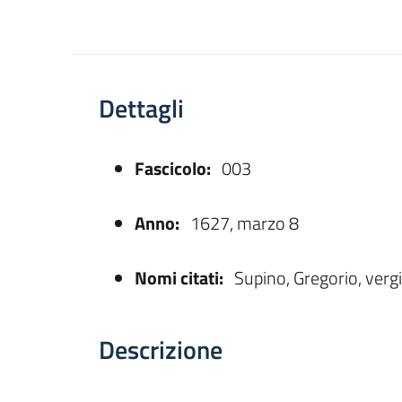
Dettagli
Fascicolo:
003
asparente
Anno:
1627, marzo 8
Nomi citati:
Supino, Gregorio, verg
Descrizione