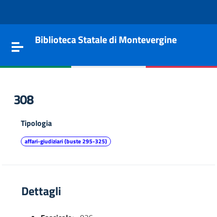
Vai al contenuto
Go to the navigation menu
Go to the footer
Biblioteca Statale di Montevergine
Toggle navigation
308
Tipologia
affari-giudiziari (buste 295-325)
Dettagli
e