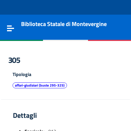
Vai al contenuto
Go to the navigation menu
Go to the footer
Biblioteca Statale di Montevergine
Toggle navigation
305
Tipologia
affari-giudiziari (buste 295-325)
Dettagli
e