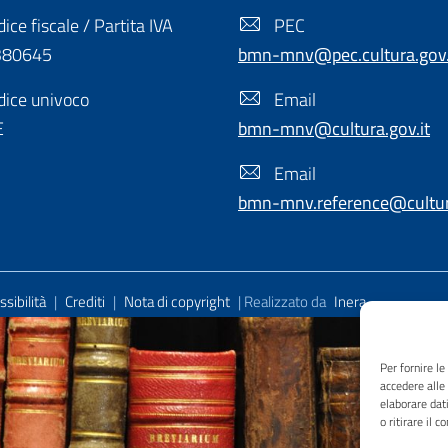
ice fiscale / Partita IVA
PEC
380645
bmn-mnv@pec.cultura.gov.
ice univoco
Email
E
bmn-mnv@cultura.gov.it
Email
bmn-mnv.reference@cultura
sibilità
|
Crediti
|
Nota di copyright
| Realizzato da
Inera
Per fornire l
accedere alle
elaborare dat
o ritirare il 