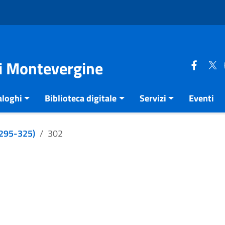
di Montevergine
aloghi
Biblioteca digitale
Servizi
Eventi
e 295-325)
302