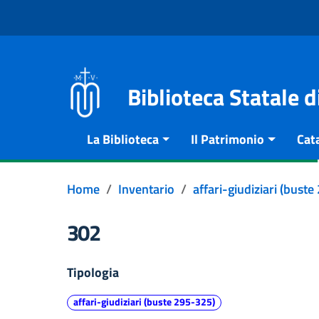
Vai al contenuto
Go to the navigation menu
Go to the footer
Biblioteca Statale 
La Biblioteca
Il Patrimonio
Cat
Home
Inventario
affari-giudiziari (bust
302
Tipologia
affari-giudiziari (buste 295-325)