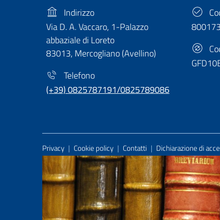
Indirizzo
Cod
Via D. A. Vaccaro, 1-Palazzo
80017
abbaziale di Loreto
Cod
83013, Mercogliano (Avellino)
GFD10
Telefono
(+39) 0825787191/0825789086
Useful Links Section
Privacy
|
Cookie policy
|
Contatti
|
Dichiarazione di acces