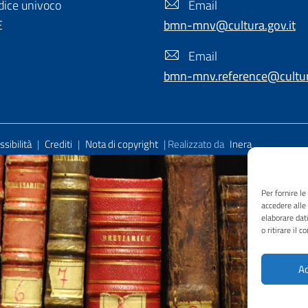
ice univoco
Email
E
bmn-mnv@cultura.gov.it
Email
bmn-mnv.reference@cultura
sibilità
|
Crediti
|
Nota di copyright
| Realizzato da
Inera
Per fornire l
accedere alle
elaborare dat
o ritirare il 
Ac