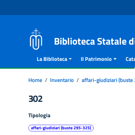
Vai al contenuto
Go to the navigation menu
Go to the footer
Biblioteca Statale 
La Biblioteca
Il Patrimonio
Cat
Home
Inventario
affari-giudiziari (bust
302
Tipologia
affari-giudiziari (buste 295-325)