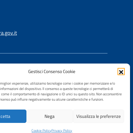
.gov.it
Gestisci Consenso Cookie
e migliori esperienze, utilizziamo tecnologie come i cookie per memorizzare e/o
 informazioni del dispositivo. Il consenso a queste tecnologie ci permetterà di
i come il comportamento di navigazione o ID unici su questo sito. Non acconsentire
consenso può influire negativamente su alcune caratteristiche e funzioni.
cetta
Nega
Visualizza le preferenze
Cookie Policy
Privacy Policy