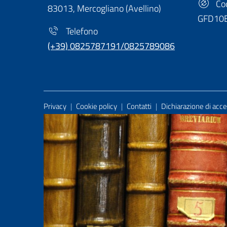
Cod
83013, Mercogliano (Avellino)
GFD10
Telefono
(+39) 0825787191/0825789086
Useful Links Section
Privacy
|
Cookie policy
|
Contatti
|
Dichiarazione di acces