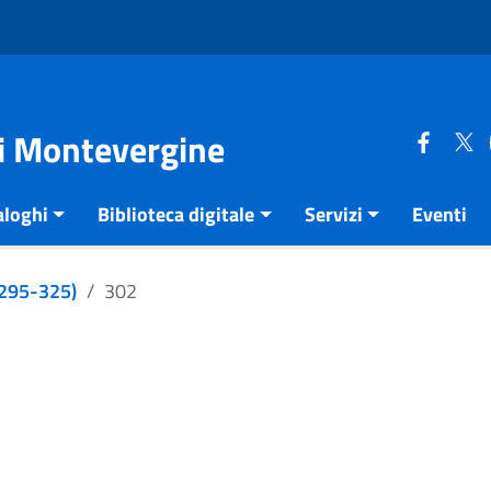
di Montevergine
aloghi
Biblioteca digitale
Servizi
Eventi
e 295-325)
302