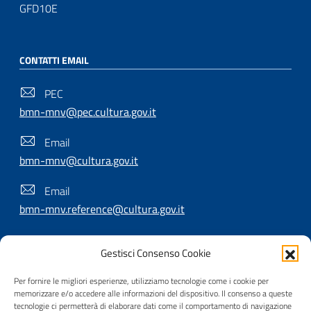
GFD10E
CONTATTI EMAIL
PEC
bmn-mnv@pec.cultura.gov.it
Email
bmn-mnv@cultura.gov.it
Email
bmn-mnv.reference@cultura.gov.it
Gestisci Consenso Cookie
SEGUICI SU
Per fornire le migliori esperienze, utilizziamo tecnologie come i cookie per
memorizzare e/o accedere alle informazioni del dispositivo. Il consenso a queste
tecnologie ci permetterà di elaborare dati come il comportamento di navigazione