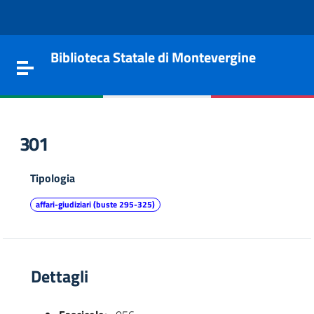
Vai al contenuto
Go to the navigation menu
Go to the footer
Biblioteca Statale di Montevergine
Toggle navigation
301
Tipologia
affari-giudiziari (buste 295-325)
Dettagli
e