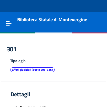
Vai al contenuto
Go to the navigation menu
Go to the footer
Biblioteca Statale di Montevergine
Toggle navigation
301
Tipologia
affari-giudiziari (buste 295-325)
Dettagli
e