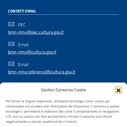
CONTATTI EMAIL
PEC
bmn-mnv@pec.cultura.gov.it
Email
bmn-mnv@cultura.gov.it
Email
bmn-mnv.reference@cultura.gov.it
Gestisci Consenso Cookie
SEGUICI SU
Per fornire le migliori esperienze, utilizziamo tecnologie come i cookie per
memorizzare e/o accedere alle informazioni del dispositivo. Il consenso a queste
tecnologie ci permetterà di elaborare dati come il comportamento di navigazione
o ID unici su questo sito. Non acconsentire o ritirare il consenso può influire
Useful Links Section
Privacy
|
Cookie policy
|
Contatti
|
Dichiarazione di
negativamente su alcune caratteristiche e funzioni.