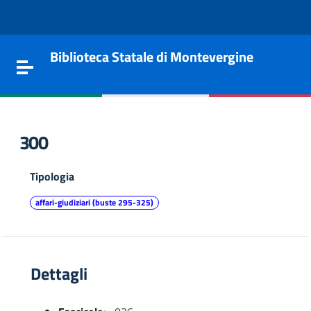
Vai al contenuto
Go to the navigation menu
Go to the footer
Biblioteca Statale di Montevergine
Toggle navigation
300
Tipologia
affari-giudiziari (buste 295-325)
Dettagli
e