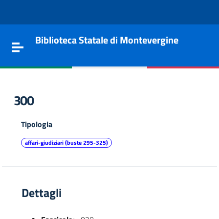
Vai al contenuto
Go to the navigation menu
Go to the footer
Biblioteca Statale di Montevergine
Toggle navigation
300
Tipologia
affari-giudiziari (buste 295-325)
Dettagli
e