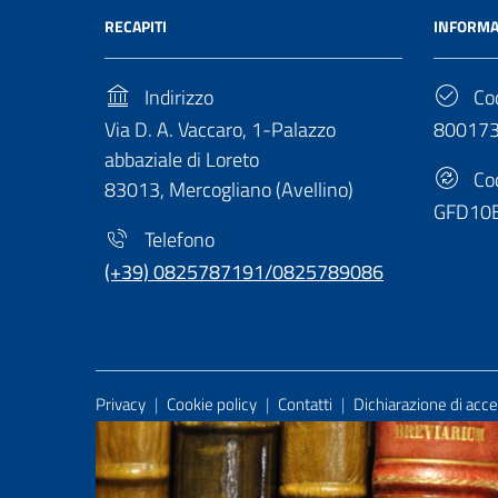
RECAPITI
INFORMA
Indirizzo
Cod
Via D. A. Vaccaro, 1-Palazzo
80017
abbaziale di Loreto
Cod
83013, Mercogliano (Avellino)
GFD10
Telefono
(+39) 0825787191/0825789086
Useful Links Section
Privacy
|
Cookie policy
|
Contatti
|
Dichiarazione di acces