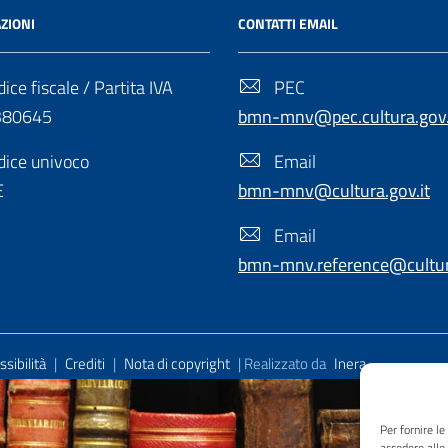
ZIONI
CONTATTI EMAIL
ice fiscale / Partita IVA
PEC
380645
bmn-mnv@pec.cultura.gov.
ice univoco
Email
E
bmn-mnv@cultura.gov.it
Email
bmn-mnv.reference@cultura
sibilità
|
Crediti
|
Nota di copyright
| Realizzato da
Inera
Per fornire l
accedere alle