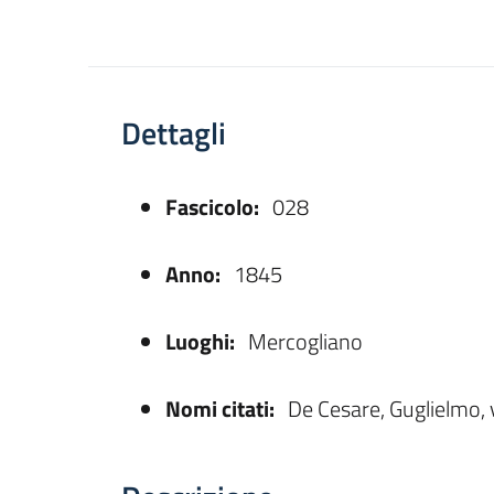
Dettagli
Fascicolo:
028
asparente
Anno:
1845
Luoghi:
Mercogliano
Nomi citati:
De Cesare, Guglielmo, 