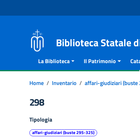
Vai al contenuto
Go to the navigation menu
Go to the footer
Biblioteca Statale 
La Biblioteca
Il Patrimonio
Cat
Home
Inventario
affari-giudiziari (bust
298
Tipologia
affari-giudiziari (buste 295-325)