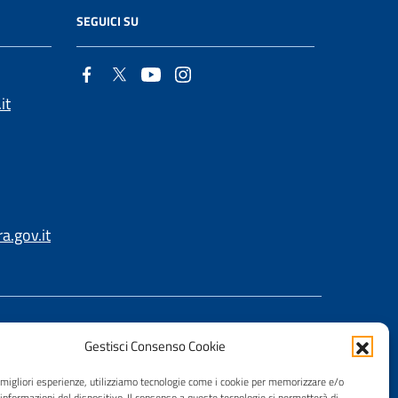
SEGUICI SU
it
.gov.it
Gestisci Consenso Cookie
e migliori esperienze, utilizziamo tecnologie come i cookie per memorizzare e/o
 informazioni del dispositivo. Il consenso a queste tecnologie ci permetterà di