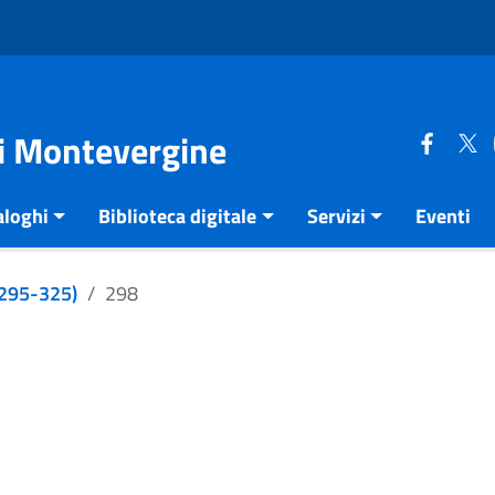
di Montevergine
aloghi
Biblioteca digitale
Servizi
Eventi
e 295-325)
298