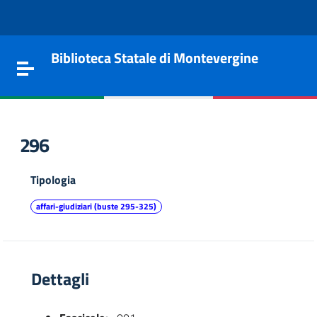
Vai al contenuto
Go to the navigation menu
Go to the footer
Biblioteca Statale di Montevergine
Toggle navigation
296
Tipologia
affari-giudiziari (buste 295-325)
Dettagli
e