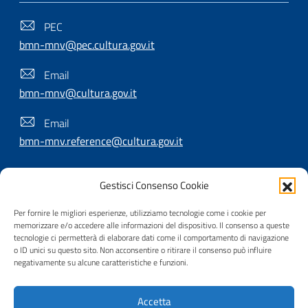
PEC
bmn-mnv@pec.cultura.gov.it
Email
bmn-mnv@cultura.gov.it
Email
bmn-mnv.reference@cultura.gov.it
Gestisci Consenso Cookie
SEGUICI SU
Per fornire le migliori esperienze, utilizziamo tecnologie come i cookie per
memorizzare e/o accedere alle informazioni del dispositivo. Il consenso a queste
tecnologie ci permetterà di elaborare dati come il comportamento di navigazione
o ID unici su questo sito. Non acconsentire o ritirare il consenso può influire
Useful Links Section
Privacy
|
Cookie policy
|
Contatti
|
Dichiarazione di
negativamente su alcune caratteristiche e funzioni.
accessibilità
|
Crediti
|
Nota di copyright
| Realizzato da
Accetta
Inera