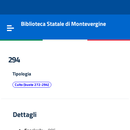
Vai al contenuto
Go to the navigation menu
Go to the footer
Biblioteca Statale di Montevergine
Toggle navigation
294
Tipologia
Culto (buste 272-294)
Dettagli
e