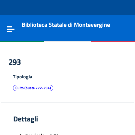
Vai al contenuto
Go to the navigation menu
Go to the footer
Biblioteca Statale di Montevergine
Toggle navigation
293
Tipologia
Culto (buste 272-294)
Dettagli
e