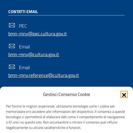
CONTATTI EMAIL
PEC
bmn-mnv@pec.cultura.gov.it
Email
bmn-mnv@cultura.gov.it
Email
bmn-mnv.reference@cultura.gov.it
Gestisci Consenso Cookie
SEGUICI SU
Per fornire le migliori esperienze, utilizziamo tecnologie come i cookie per
memorizzare e/o accedere alle informazioni del dispositivo. Il consenso a queste
tecnologie ci permetterà di elaborare dati come il comportamento di navigazione
o ID unici su questo sito. Non acconsentire o ritirare il consenso può influire
Useful Links Section
Privacy
|
Cookie policy
|
Contatti
|
Dichiarazione di
negativamente su alcune caratteristiche e funzioni.