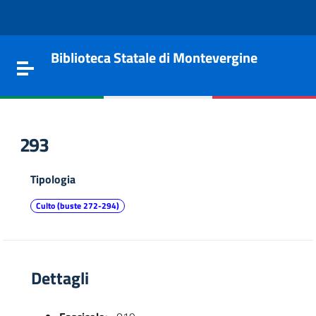
Vai al contenuto
Go to the navigation menu
Go to the footer
Biblioteca Statale di Montevergine
Toggle navigation
293
Tipologia
Culto (buste 272-294)
Dettagli
e