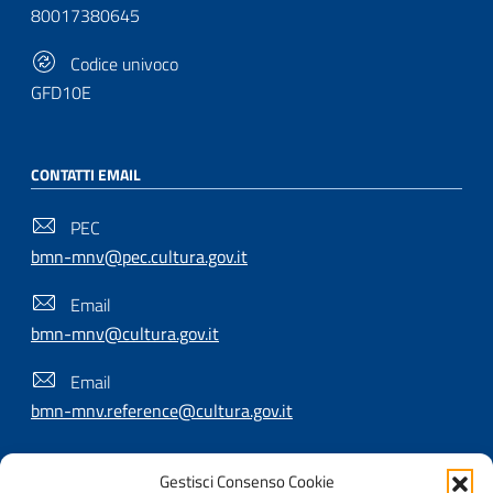
80017380645
Codice univoco
GFD10E
CONTATTI EMAIL
PEC
bmn-mnv@pec.cultura.gov.it
Email
bmn-mnv@cultura.gov.it
Email
bmn-mnv.reference@cultura.gov.it
Gestisci Consenso Cookie
SEGUICI SU