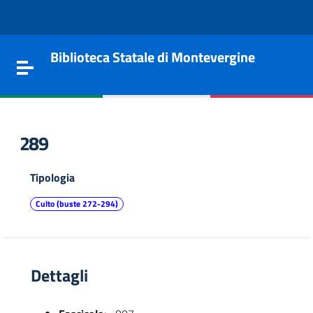
Vai al contenuto
Go to the navigation menu
Go to the footer
Biblioteca Statale di Montevergine
Toggle navigation
289
Tipologia
Culto (buste 272-294)
Dettagli
e