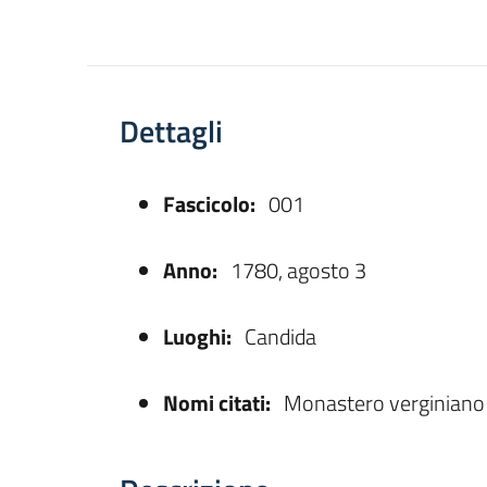
Dettagli
Fascicolo:
001
asparente
Anno:
1780, agosto 3
Luoghi:
Candida
Nomi citati:
Monastero verginiano d