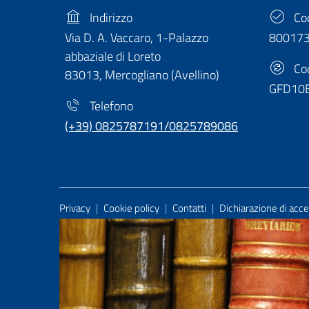
Indirizzo
Cod
Via D. A. Vaccaro, 1-Palazzo
80017
abbaziale di Loreto
Cod
83013, Mercogliano (Avellino)
GFD10
Telefono
(+39) 0825787191/0825789086
Useful Links Section
Privacy
|
Cookie policy
|
Contatti
|
Dichiarazione di acces