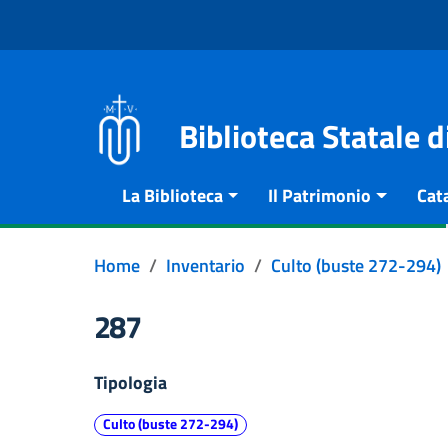
Vai al contenuto
Go to the navigation menu
Go to the footer
Biblioteca Statale 
La Biblioteca
Il Patrimonio
Cat
Home
Inventario
Culto (buste 272-294)
287
Tipologia
Culto (buste 272-294)