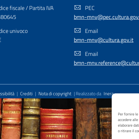
ice fiscale / Partita IVA
PEC
380645
bmn-mnv@pec.cultura.gov.
ice univoco
Email
E
bmn-mnv@cultura.gov.it
Email
bmn-mnv.reference@cultura
sibilità
|
Crediti
|
Nota di copyright
| Realizzato da
Inera
Per fornire l
accedere alle
elaborare dat
o ritirare il 