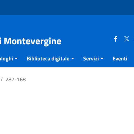
di Montevergine
aloghi
Biblioteca digitale
Servizi
Eventi
287-168