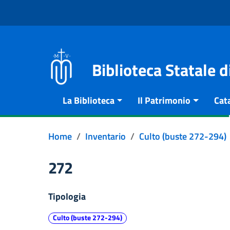
Vai al contenuto
Go to the navigation menu
Go to the footer
Biblioteca Statale 
La Biblioteca
Il Patrimonio
Cat
Home
Inventario
Culto (buste 272-294)
272
Tipologia
Culto (buste 272-294)