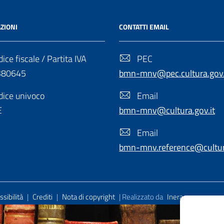
ZIONI
CONTATTI EMAIL
ice fiscale / Partita IVA
PEC
380645
bmn-mnv@pec.cultura.gov.
ice univoco
Email
E
bmn-mnv@cultura.gov.it
Email
bmn-mnv.reference@cultura
sibilità
|
Crediti
|
Nota di copyright
| Realizzato da
Inera