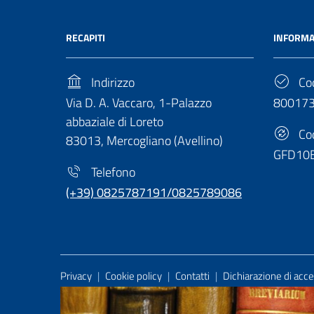
RECAPITI
INFORMA
Indirizzo
Cod
Via D. A. Vaccaro, 1-Palazzo
80017
abbaziale di Loreto
Cod
83013, Mercogliano (Avellino)
GFD10
Telefono
(+39) 0825787191/0825789086
Useful Links Section
Privacy
|
Cookie policy
|
Contatti
|
Dichiarazione di acces