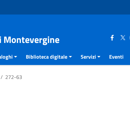
di Montevergine
aloghi
Biblioteca digitale
Servizi
Eventi
272-63