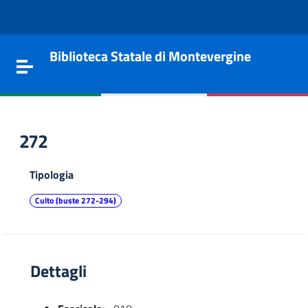
Vai al contenuto
Go to the navigation menu
Go to the footer
Biblioteca Statale di Montevergine
Toggle navigation
272
Tipologia
Culto (buste 272-294)
Dettagli
e