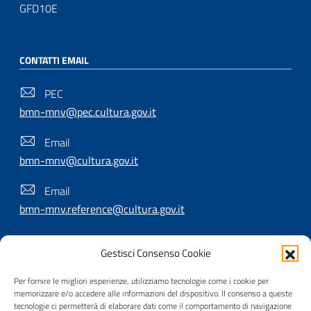
GFD10E
CONTATTI EMAIL
PEC
bmn-mnv@pec.cultura.gov.it
Email
bmn-mnv@cultura.gov.it
Email
bmn-mnv.reference@cultura.gov.it
Gestisci Consenso Cookie
SEGUICI SU
Per fornire le migliori esperienze, utilizziamo tecnologie come i cookie per
memorizzare e/o accedere alle informazioni del dispositivo. Il consenso a queste
tecnologie ci permetterà di elaborare dati come il comportamento di navigazione