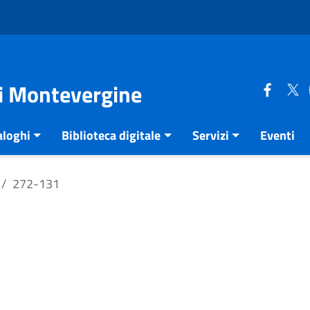
di Montevergine
aloghi
Biblioteca digitale
Servizi
Eventi
272-131