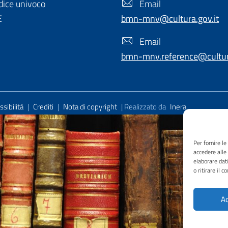
ice univoco
Email
E
bmn-mnv@cultura.gov.it
Email
bmn-mnv.reference@cultura
sibilità
|
Crediti
|
Nota di copyright
| Realizzato da
Inera
Per fornire l
accedere alle
elaborare dat
o ritirare il 
Ac