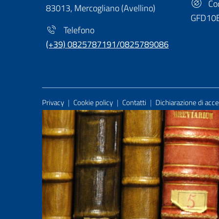
Cod
83013, Mercogliano (Avellino)
GFD10
Telefono
(+39) 0825787191/0825789086
Useful Links Section
Privacy
|
Cookie policy
|
Contatti
|
Dichiarazione di acces