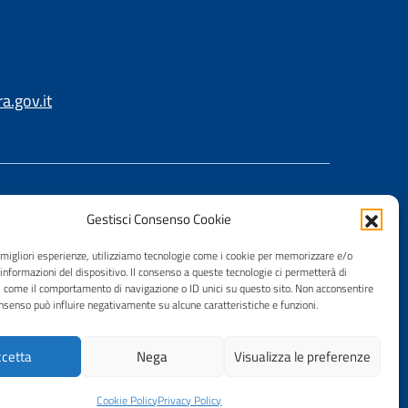
.gov.it
Gestisci Consenso Cookie
e migliori esperienze, utilizziamo tecnologie come i cookie per memorizzare e/o
 informazioni del dispositivo. Il consenso a queste tecnologie ci permetterà di
i come il comportamento di navigazione o ID unici su questo sito. Non acconsentire
consenso può influire negativamente su alcune caratteristiche e funzioni.
cetta
Nega
Visualizza le preferenze
Cookie Policy
Privacy Policy