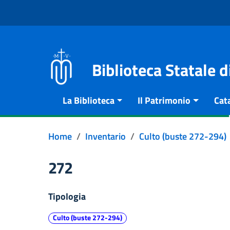
Vai al contenuto
Go to the navigation menu
Go to the footer
Biblioteca Statale 
La Biblioteca
Il Patrimonio
Cat
Home
Inventario
Culto (buste 272-294)
272
Tipologia
Culto (buste 272-294)