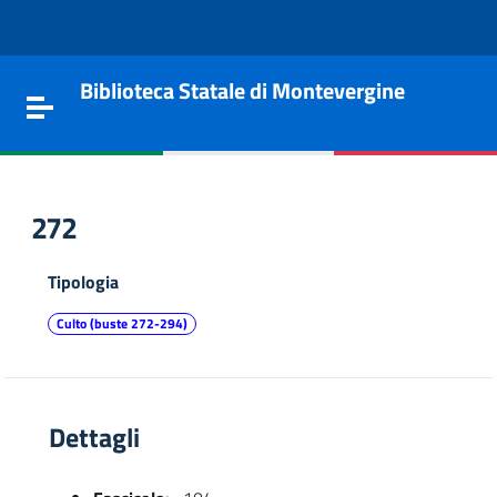
Vai al contenuto
Go to the navigation menu
Go to the footer
Biblioteca Statale di Montevergine
Toggle navigation
272
Tipologia
Culto (buste 272-294)
Dettagli
e