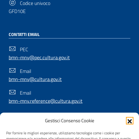
Codice univoco
GFD10E
CONTATTI EMAIL
PEC
bmn-mnv@pec.cultura.gov.it
Email
bmn-mnv@cultura.gov.it
Email
bmn-mnv.reference@cultura.gov.it
Gestisci Consenso Cookie
SEGUICI SU
Per fornire le migliori esperienze, utilizziamo tecnologie come i cookie per
memorizzare e/o accedere alle informazioni del dispositivo. Il consenso a queste