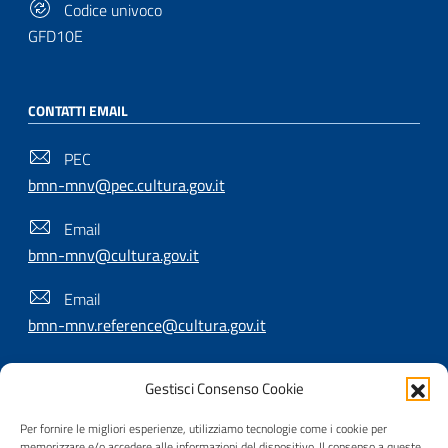
Codice univoco
GFD10E
CONTATTI EMAIL
PEC
bmn-mnv@pec.cultura.gov.it
Email
bmn-mnv@cultura.gov.it
Email
bmn-mnv.reference@cultura.gov.it
Gestisci Consenso Cookie
SEGUICI SU
Per fornire le migliori esperienze, utilizziamo tecnologie come i cookie per
memorizzare e/o accedere alle informazioni del dispositivo. Il consenso a queste