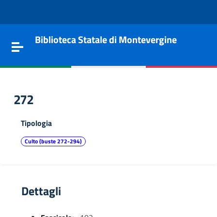
Vai al contenuto
Go to the navigation menu
Go to the footer
Biblioteca Statale di Montevergine
Toggle navigation
272
Tipologia
Culto (buste 272-294)
Dettagli
e