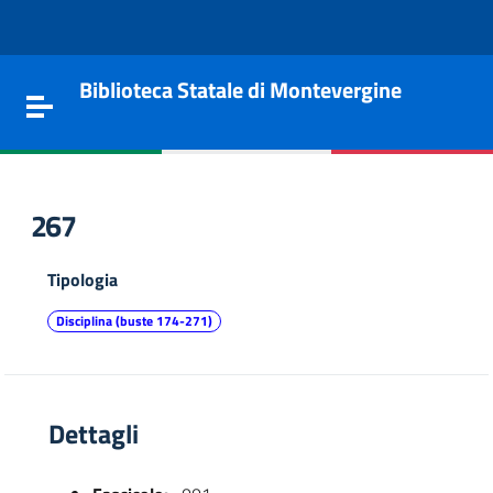
Vai al contenuto
Go to the navigation menu
Go to the footer
Biblioteca Statale di Montevergine
Toggle navigation
267
Tipologia
Disciplina (buste 174-271)
Dettagli
e