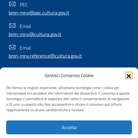
PEC
bmn-mnv@pec.cultura.gov.it
Email
bmn-mnv@cultura.gov.it
Email
bmn-mnv.reference@cultura.gov.it
Gestisci Consenso Cookie
SEGUICI SU
Per fornire le migliori esperienze, utilizziamo tecnologie come i cookie per
memorizzare e/o accedere alle informazioni del dispositivo. Il consenso a queste
tecnologie ci permetterà di elaborare dati come il comportamento di navigazione
o ID unici su questo sito. Non acconsentire o ritirare il consenso può influire
Useful Links Section
Privacy
|
Cookie policy
|
Contatti
|
Dichiarazione di
negativamente su alcune caratteristiche e funzioni.
accessibilità
|
Crediti
|
Nota di copyright
| Realizzato da
Accetta
Inera