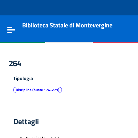
Vai al contenuto
Go to the navigation menu
Go to the footer
Biblioteca Statale di Montevergine
Toggle navigation
264
Tipologia
Disciplina (buste 174-271)
Dettagli
e