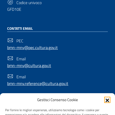
Codice univoco
GFD10E
CONTATTI EMAIL
PEC
bmn-mnv@pec.cultura.gov.it
Email
bmn-mnv@cultura.gov.it
Email
bmn-mnv.reference@cultura.gov.it
Gestisci Consenso Cookie
SEGUICI SU
Per fornire le migliori esperienze, utilizziamo tecnologie come i cookie per
memorizzare e/o accedere alle informazioni del dispositivo. Il consenso a queste