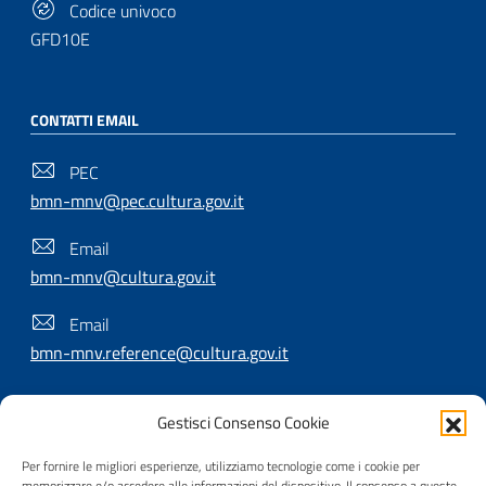
Codice univoco
GFD10E
CONTATTI EMAIL
PEC
bmn-mnv@pec.cultura.gov.it
Email
bmn-mnv@cultura.gov.it
Email
bmn-mnv.reference@cultura.gov.it
Gestisci Consenso Cookie
SEGUICI SU
Per fornire le migliori esperienze, utilizziamo tecnologie come i cookie per
memorizzare e/o accedere alle informazioni del dispositivo. Il consenso a queste