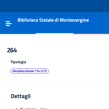
Vai al contenuto
Go to the navigation menu
Go to the footer
Biblioteca Statale di Montevergine
Toggle navigation
264
Tipologia
Disciplina (buste 174-271)
Dettagli
e