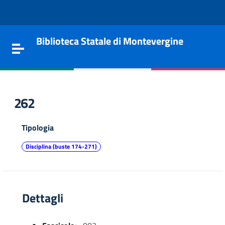
Vai al contenuto
Go to the navigation menu
Go to the footer
Biblioteca Statale di Montevergine
Toggle navigation
262
Tipologia
Disciplina (buste 174-271)
Dettagli
e