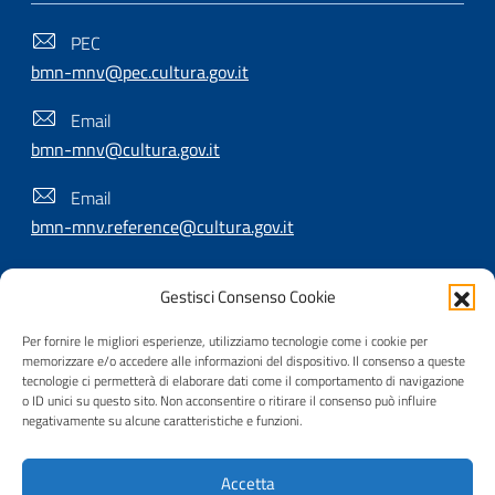
PEC
bmn-mnv@pec.cultura.gov.it
Email
bmn-mnv@cultura.gov.it
Email
bmn-mnv.reference@cultura.gov.it
Gestisci Consenso Cookie
SEGUICI SU
Per fornire le migliori esperienze, utilizziamo tecnologie come i cookie per
memorizzare e/o accedere alle informazioni del dispositivo. Il consenso a queste
tecnologie ci permetterà di elaborare dati come il comportamento di navigazione
o ID unici su questo sito. Non acconsentire o ritirare il consenso può influire
Useful Links Section
Privacy
|
Cookie policy
|
Contatti
|
Dichiarazione di
negativamente su alcune caratteristiche e funzioni.
accessibilità
|
Crediti
|
Nota di copyright
| Realizzato da
Accetta
Inera