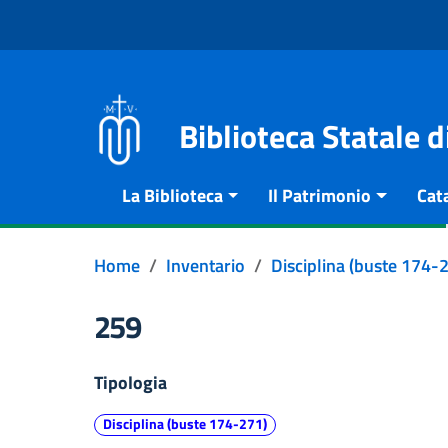
Vai al contenuto
Go to the navigation menu
Go to the footer
Biblioteca Statale 
La Biblioteca
Il Patrimonio
Cat
Home
Inventario
Disciplina (buste 174-
259
Tipologia
Disciplina (buste 174-271)