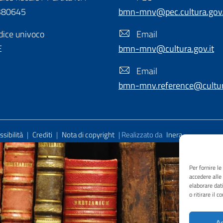
380645
bmn-mnv@pec.cultura.gov.
ice univoco
Email
E
bmn-mnv@cultura.gov.it
Email
bmn-mnv.reference@cultura
sibilità
|
Crediti
|
Nota di copyright
| Realizzato da
Inera
Per fornire l
accedere alle
elaborare dat
o ritirare il 
Ac