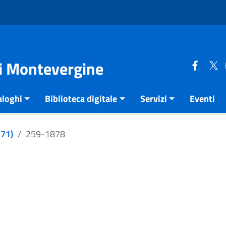
di Montevergine
aloghi
Biblioteca digitale
Servizi
Eventi
271)
259-1878