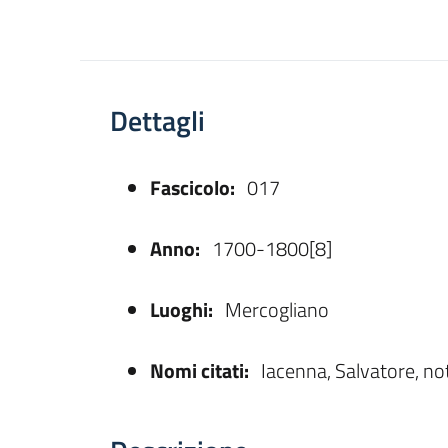
Dettagli
Fascicolo:
017
asparente
Anno:
1700-1800[8]
Luoghi:
Mercogliano
Nomi citati:
Iacenna, Salvatore, no