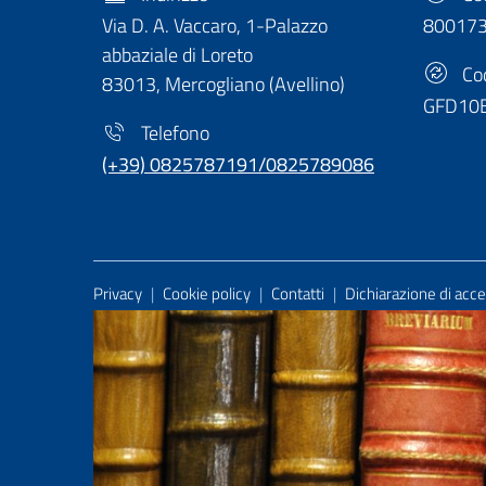
Via D. A. Vaccaro, 1-Palazzo
80017
abbaziale di Loreto
Cod
83013, Mercogliano (Avellino)
GFD10
Telefono
(+39) 0825787191/0825789086
Useful Links Section
Privacy
|
Cookie policy
|
Contatti
|
Dichiarazione di acces