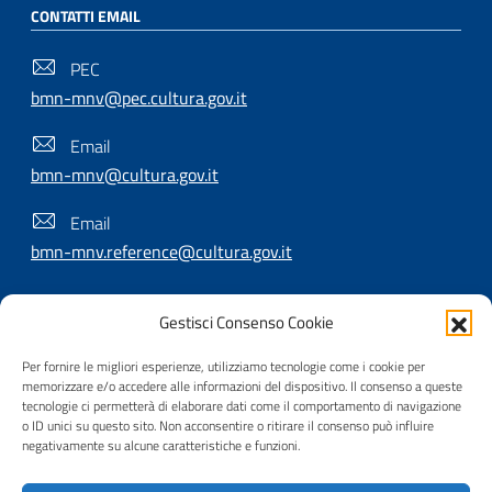
CONTATTI EMAIL
PEC
bmn-mnv@pec.cultura.gov.it
Email
bmn-mnv@cultura.gov.it
Email
bmn-mnv.reference@cultura.gov.it
Gestisci Consenso Cookie
SEGUICI SU
Per fornire le migliori esperienze, utilizziamo tecnologie come i cookie per
memorizzare e/o accedere alle informazioni del dispositivo. Il consenso a queste
tecnologie ci permetterà di elaborare dati come il comportamento di navigazione
o ID unici su questo sito. Non acconsentire o ritirare il consenso può influire
Useful Links Section
Privacy
|
Cookie policy
|
Contatti
|
Dichiarazione di
negativamente su alcune caratteristiche e funzioni.
accessibilità
|
Crediti
|
Nota di copyright
| Realizzato da