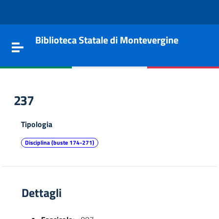
Vai al contenuto
Go to the navigation menu
Go to the footer
Biblioteca Statale di Montevergine
Toggle navigation
237
Tipologia
Disciplina (buste 174-271)
Dettagli
e