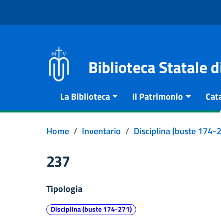
Vai al contenuto
Go to the navigation menu
Go to the footer
Biblioteca Statale 
La Biblioteca
Il Patrimonio
Cat
Home
Inventario
Disciplina (buste 174-
237
Tipologia
Disciplina (buste 174-271)