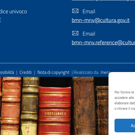
ice univoco
Email
E
bmn-mnv@cultura.gov.it
Email
bmn-mnv.reference@cultura
sibilità
|
Crediti
|
Nota di copyright
| Realizzato da
Inera
Per fornire l
accedere alle
elaborare dat
o ritirare il 
Ac