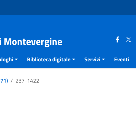
di Montevergine
aloghi
Biblioteca digitale
Servizi
Eventi
271)
237-1422