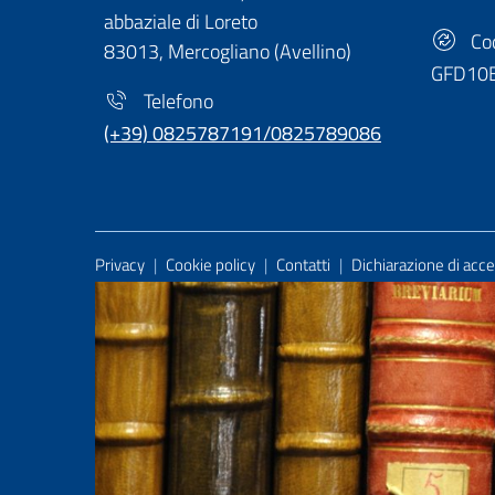
abbaziale di Loreto
Cod
83013, Mercogliano (Avellino)
GFD10
Telefono
(+39) 0825787191/0825789086
Useful Links Section
Privacy
|
Cookie policy
|
Contatti
|
Dichiarazione di acces