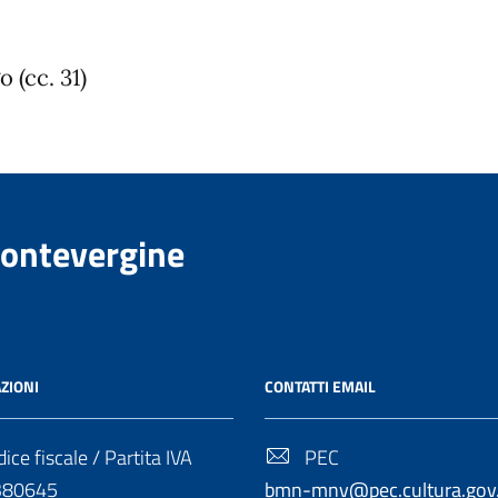
 (cc. 31)
Montevergine
ZIONI
CONTATTI EMAIL
ice fiscale / Partita IVA
PEC
380645
bmn-mnv@pec.cultura.gov.