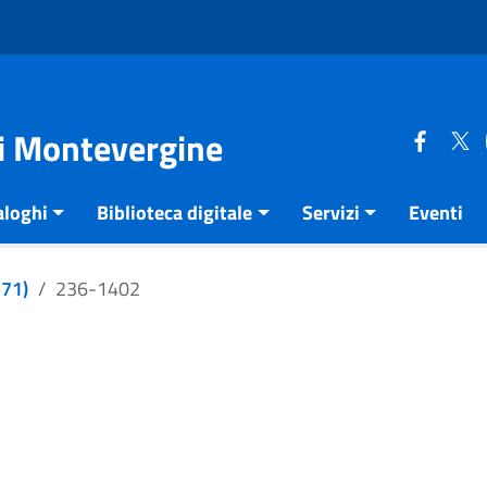
di Montevergine
aloghi
Biblioteca digitale
Servizi
Eventi
271)
236-1402