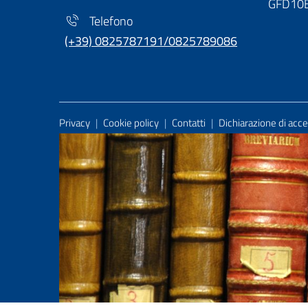
GFD10
Telefono
(+39) 0825787191/0825789086
Useful Links Section
Privacy
|
Cookie policy
|
Contatti
|
Dichiarazione di acces