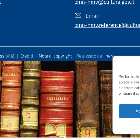
E
bmn-mnv@cultura.gov.it
Email
bmn-mnv.reference@cultura
sibilità
|
Crediti
|
Nota di copyright
| Realizzato da
Inera
Per fornire l
accedere alle
elaborare dat
o ritirare il 
Ac