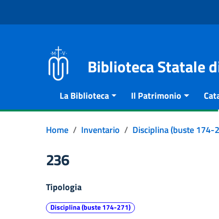
Vai al contenuto
Go to the navigation menu
Go to the footer
Biblioteca Statale 
La Biblioteca
Il Patrimonio
Cat
Home
Inventario
Disciplina (buste 174-
236
Tipologia
Disciplina (buste 174-271)