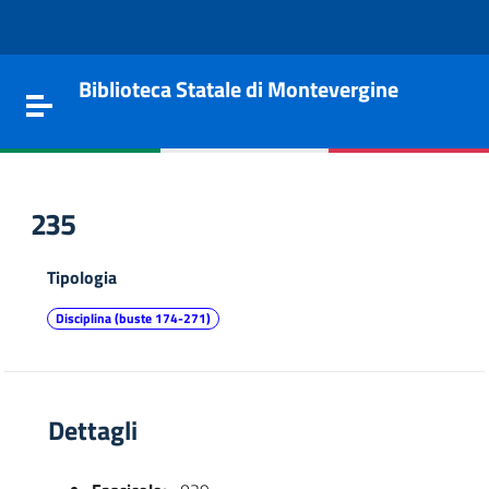
Vai al contenuto
Go to the navigation menu
Go to the footer
Biblioteca Statale di Montevergine
Toggle navigation
235
Tipologia
Disciplina (buste 174-271)
Dettagli
e