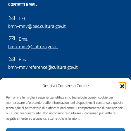
CONTATTI EMAIL
PEC
bmn-mnv@pec.cultura.gov.it
Email
bmn-mnv@cultura.gov.it
Email
bmn-mnv.reference@cultura.gov.it
Gestisci Consenso Cookie
SEGUICI SU
Per fornire le migliori esperienze, utilizziamo tecnologie come i cookie per
memorizzare e/o accedere alle informazioni del dispositivo. Il consenso a queste
tecnologie ci permetterà di elaborare dati come il comportamento di navigazione
o ID unici su questo sito. Non acconsentire o ritirare il consenso può influire
Useful Links Section
Privacy
|
Cookie policy
|
Contatti
|
Dichiarazione di
negativamente su alcune caratteristiche e funzioni.
accessibilità
|
Crediti
|
Nota di copyright
| Realizzato da