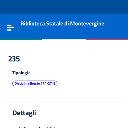
Vai al contenuto
Go to the navigation menu
Go to the footer
Biblioteca Statale di Montevergine
Toggle navigation
235
Tipologia
Disciplina (buste 174-271)
Dettagli
e