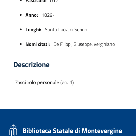
Fascicolo:
017
Anno:
1829-
Luoghi:
Santa Lucia di Serino
Nomi citati:
De Filippi, Giuseppe, verginiano
Descrizione
 trasparente
Fascicolo personale (cc. 4)
Biblioteca Statale di Montevergine