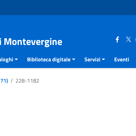
di Montevergine
aloghi
Biblioteca digitale
Servizi
Eventi
271)
228-1182