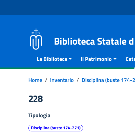
Vai al contenuto
Go to the navigation menu
Go to the footer
Biblioteca Statale 
La Biblioteca
Il Patrimonio
Cat
Home
Inventario
Disciplina (buste 174-
228
Tipologia
Disciplina (buste 174-271)