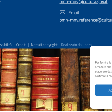
E
bmn-mnv@cultura.gov.it
Email
bmn-mnv.reference@cultura
sibilità
|
Crediti
|
Nota di copyright
| Realizzato da
Inera
Per fornire l
accedere alle
elaborare dat
o ritirare il 
Ac