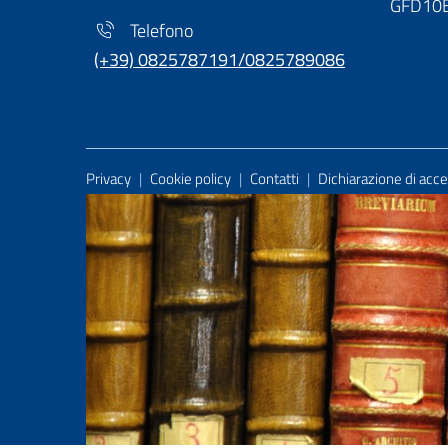
GFD10
Telefono
(+39) 0825787191/0825789086
Useful Links Section
Privacy
|
Cookie policy
|
Contatti
|
Dichiarazione di acces