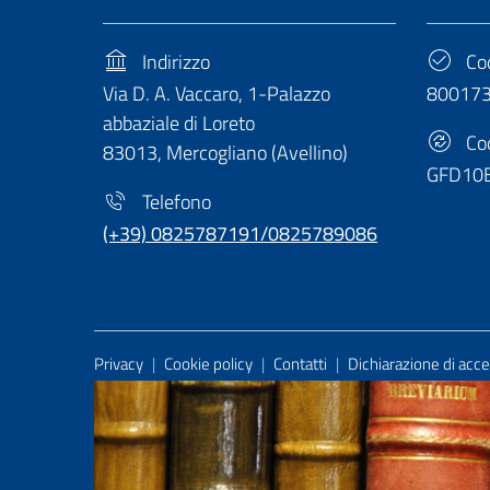
Indirizzo
Cod
Via D. A. Vaccaro, 1-Palazzo
80017
abbaziale di Loreto
Cod
83013, Mercogliano (Avellino)
GFD10
Telefono
(+39) 0825787191/0825789086
Useful Links Section
Privacy
|
Cookie policy
|
Contatti
|
Dichiarazione di acces