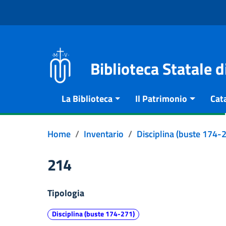
Vai al contenuto
Go to the navigation menu
Go to the footer
Biblioteca Statale 
La Biblioteca
Il Patrimonio
Cat
Home
Inventario
Disciplina (buste 174-
214
Tipologia
Disciplina (buste 174-271)