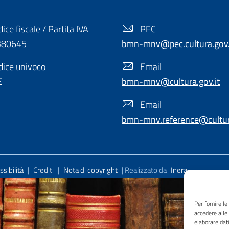
ice fiscale / Partita IVA
PEC
380645
bmn-mnv@pec.cultura.gov.
ice univoco
Email
E
bmn-mnv@cultura.gov.it
Email
bmn-mnv.reference@cultura
sibilità
|
Crediti
|
Nota di copyright
| Realizzato da
Inera
Per fornire l
accedere alle
elaborare dat