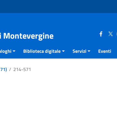
di Montevergine
aloghi
Biblioteca digitale
Servizi
Eventi
271)
214-571