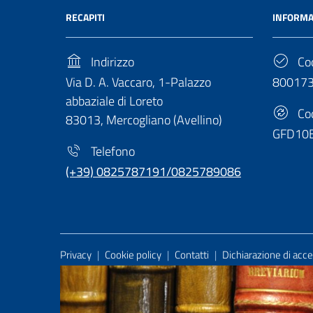
RECAPITI
INFORMA
Indirizzo
Cod
Via D. A. Vaccaro, 1-Palazzo
80017
abbaziale di Loreto
Cod
83013, Mercogliano (Avellino)
GFD10
Telefono
(+39) 0825787191/0825789086
Useful Links Section
Privacy
|
Cookie policy
|
Contatti
|
Dichiarazione di acces