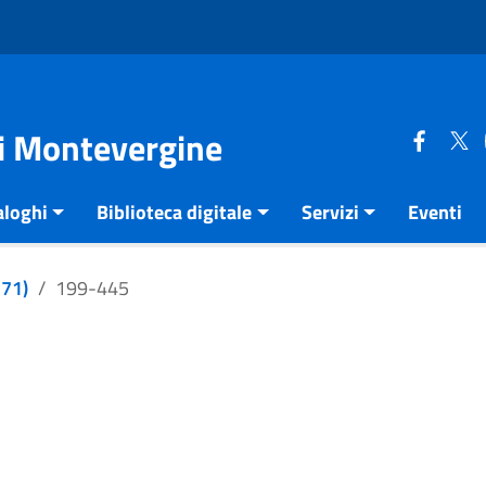
di Montevergine
aloghi
Biblioteca digitale
Servizi
Eventi
271)
199-445