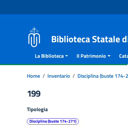
Vai al contenuto
Go to the navigation menu
Go to the footer
Biblioteca Statale 
La Biblioteca
Il Patrimonio
Cat
Home
Inventario
Disciplina (buste 174-
199
Tipologia
Disciplina (buste 174-271)