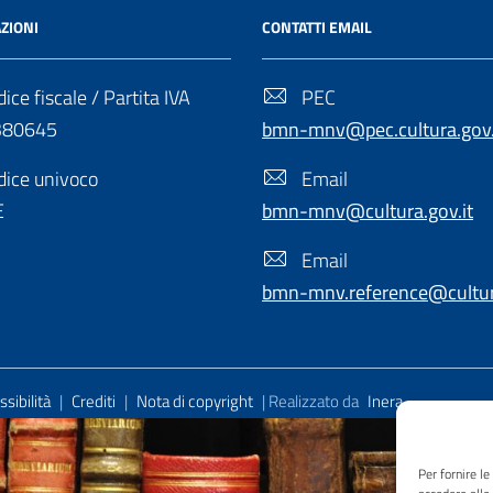
ZIONI
CONTATTI EMAIL
ice fiscale / Partita IVA
PEC
380645
bmn-mnv@pec.cultura.gov.
ice univoco
Email
E
bmn-mnv@cultura.gov.it
Email
bmn-mnv.reference@cultura
sibilità
|
Crediti
|
Nota di copyright
| Realizzato da
Inera
Per fornire l