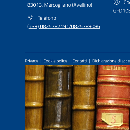
Cod
83013, Mercogliano (Avellino)
GFD10
Telefono
(+39) 0825787191/0825789086
Useful Links Section
Privacy
|
Cookie policy
|
Contatti
|
Dichiarazione di acces