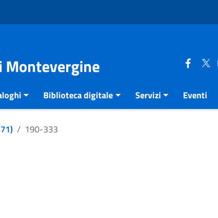
di Montevergine
aloghi
Biblioteca digitale
Servizi
Eventi
271)
190-333