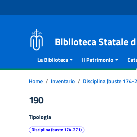
Vai al contenuto
Go to the navigation menu
Go to the footer
Biblioteca Statale 
La Biblioteca
Il Patrimonio
Cat
Home
Inventario
Disciplina (buste 174-
190
Tipologia
Disciplina (buste 174-271)