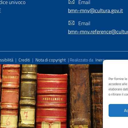
ice univoco
Email
E
bmn-mnv@cultura.gov.it
Email
bmn-mnv.reference@cultura
sibilità
|
Crediti
|
Nota di copyright
| Realizzato da
Inera
Per fornire l
accedere alle
elaborare dat
o ritirare il 
Ac