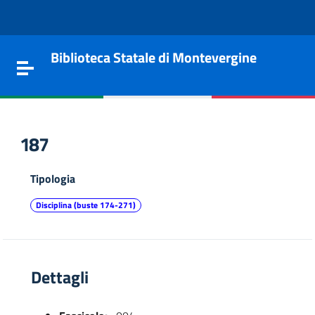
Vai al contenuto
Go to the navigation menu
Go to the footer
Biblioteca Statale di Montevergine
Toggle navigation
187
Tipologia
Disciplina (buste 174-271)
Dettagli
e