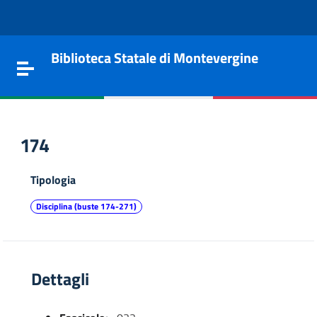
Vai al contenuto
Go to the navigation menu
Go to the footer
Biblioteca Statale di Montevergine
Toggle navigation
174
Tipologia
Disciplina (buste 174-271)
Dettagli
e