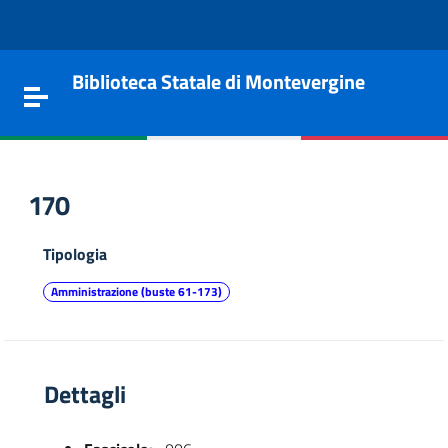
Vai al contenuto
Go to the navigation menu
Go to the footer
Biblioteca Statale di Montevergine
Toggle navigation
170
Tipologia
Amministrazione (buste 61-173)
Dettagli
e