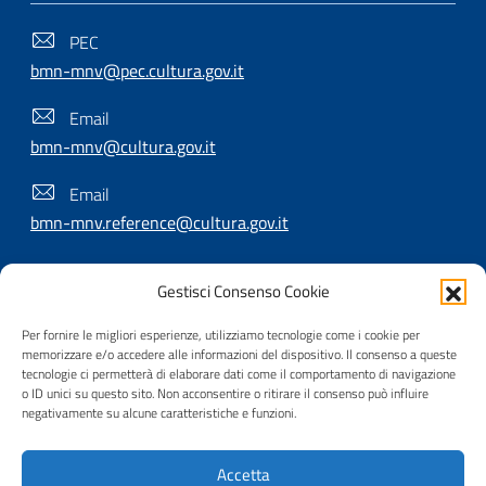
PEC
bmn-mnv@pec.cultura.gov.it
Email
bmn-mnv@cultura.gov.it
Email
bmn-mnv.reference@cultura.gov.it
Gestisci Consenso Cookie
SEGUICI SU
Per fornire le migliori esperienze, utilizziamo tecnologie come i cookie per
memorizzare e/o accedere alle informazioni del dispositivo. Il consenso a queste
tecnologie ci permetterà di elaborare dati come il comportamento di navigazione
o ID unici su questo sito. Non acconsentire o ritirare il consenso può influire
Useful Links Section
Privacy
|
Cookie policy
|
Contatti
|
Dichiarazione di
negativamente su alcune caratteristiche e funzioni.
accessibilità
|
Crediti
|
Nota di copyright
| Realizzato da
Accetta
Inera