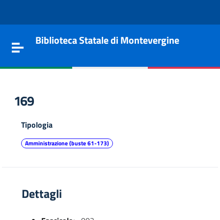
Vai al contenuto
Go to the navigation menu
Go to the footer
Biblioteca Statale di Montevergine
Toggle navigation
169
Tipologia
Amministrazione (buste 61-173)
Dettagli
e