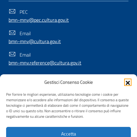
PEC
bmn-mnv@pec.cultura.gov.it
Email
bmn-mnv@cultura.gov.it
Email
bmn-mnv.reference@cultura.gov.it
Gestisci Consenso Cookie
SEGUICI SU
Per fornire le migliori esperienze, utilizziamo tecnologie come i cookie per
memorizzare e/o accedere alle informazioni del dispositivo. Il consenso a queste
tecnologie ci permetterà di elaborare dati come il comportamento di navigazione
o ID unici su questo sito. Non acconsentire o ritirare il consenso può influire
Useful Links Section
Privacy
|
Cookie policy
|
Contatti
|
Dichiarazione di
negativamente su alcune caratteristiche e funzioni.
accessibilità
|
Crediti
|
Nota di copyright
| Realizzato da
Accetta
Inera