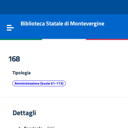
Vai al contenuto
Go to the navigation menu
Go to the footer
Biblioteca Statale di Montevergine
Toggle navigation
168
Tipologia
Amministrazione (buste 61-173)
Dettagli
e