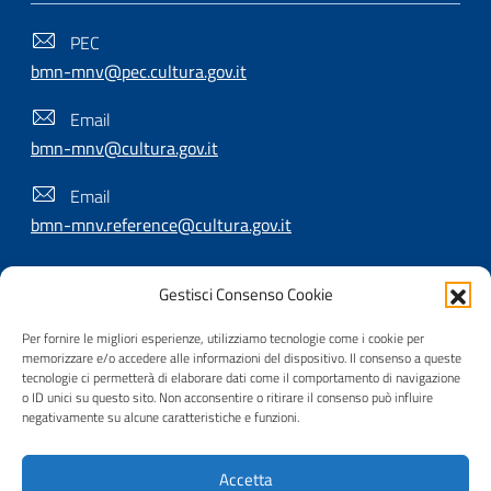
PEC
bmn-mnv@pec.cultura.gov.it
Email
bmn-mnv@cultura.gov.it
Email
bmn-mnv.reference@cultura.gov.it
Gestisci Consenso Cookie
SEGUICI SU
Per fornire le migliori esperienze, utilizziamo tecnologie come i cookie per
memorizzare e/o accedere alle informazioni del dispositivo. Il consenso a queste
tecnologie ci permetterà di elaborare dati come il comportamento di navigazione
o ID unici su questo sito. Non acconsentire o ritirare il consenso può influire
Useful Links Section
Privacy
|
Cookie policy
|
Contatti
|
Dichiarazione di
negativamente su alcune caratteristiche e funzioni.
accessibilità
|
Crediti
|
Nota di copyright
| Realizzato da
Accetta
Inera