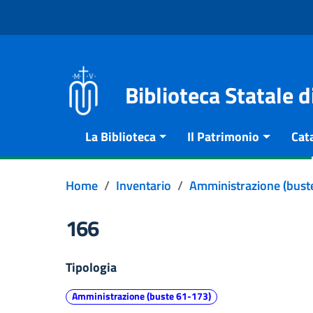
Vai al contenuto
Go to the navigation menu
Go to the footer
Biblioteca Statale 
La Biblioteca
Il Patrimonio
Cat
Home
Inventario
Amministrazione (bust
166
Tipologia
Amministrazione (buste 61-173)