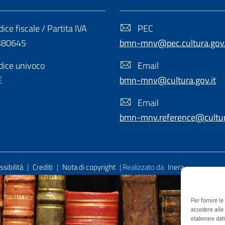
ice fiscale / Partita IVA
PEC
380645
bmn-mnv@pec.cultura.gov.
ice univoco
Email
E
bmn-mnv@cultura.gov.it
Email
bmn-mnv.reference@cultura
sibilità
|
Crediti
|
Nota di copyright
| Realizzato da
Inera
Per fornire l
accedere alle
elaborare dat