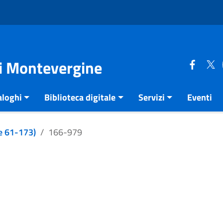
di Montevergine
aloghi
Biblioteca digitale
Servizi
Eventi
e 61-173)
166-979