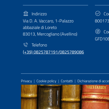
Indirizzo
Cod
Via D. A. Vaccaro, 1-Palazzo
80017
abbaziale di Loreto
Cod
83013, Mercogliano (Avellino)
GFD10
Telefono
(+39) 0825787191/0825789086
Useful Links Section
Privacy
|
Cookie policy
|
Contatti
|
Dichiarazione di acces