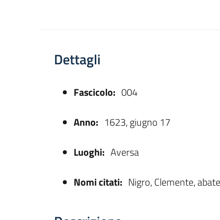
Dettagli
Fascicolo:
004
asparente
Anno:
1623, giugno 17
Luoghi:
Aversa
Nomi citati:
Nigro, Clemente, abat