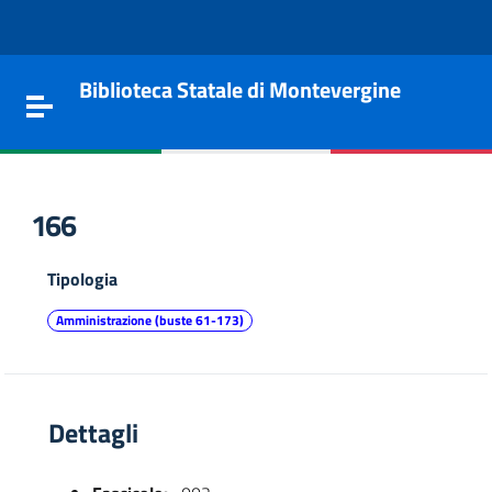
Vai al contenuto
Go to the navigation menu
Go to the footer
Biblioteca Statale di Montevergine
Toggle navigation
166
Tipologia
Amministrazione (buste 61-173)
Dettagli
e