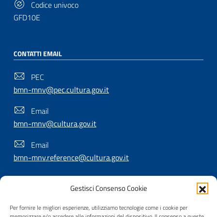
Codice univoco
GFD10E
CONTATTI EMAIL
PEC
bmn-mnv@pec.cultura.gov.it
Email
bmn-mnv@cultura.gov.it
Email
bmn-mnv.reference@cultura.gov.it
Gestisci Consenso Cookie
SEGUICI SU
Per fornire le migliori esperienze, utilizziamo tecnologie come i cookie per
memorizzare e/o accedere alle informazioni del dispositivo. Il consenso a queste