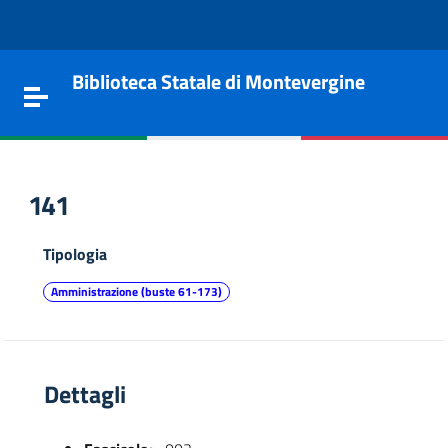
Vai al contenuto
Go to the navigation menu
Go to the footer
Biblioteca Statale di Montevergine
Toggle navigation
141
Tipologia
Amministrazione (buste 61-173)
Dettagli
e