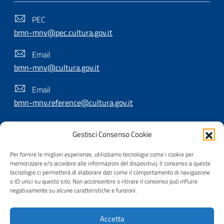
PEC
bmn-mnv@pec.cultura.gov.it
Email
bmn-mnv@cultura.gov.it
Email
bmn-mnv.reference@cultura.gov.it
Gestisci Consenso Cookie
SEGUICI SU
Per fornire le migliori esperienze, utilizziamo tecnologie come i cookie per
memorizzare e/o accedere alle informazioni del dispositivo. Il consenso a queste
tecnologie ci permetterà di elaborare dati come il comportamento di navigazione
o ID unici su questo sito. Non acconsentire o ritirare il consenso può influire
Useful Links Section
Privacy
|
Cookie policy
|
Contatti
|
Dichiarazione di
negativamente su alcune caratteristiche e funzioni.
accessibilità
|
Crediti
|
Nota di copyright
| Realizzato da
Accetta
Inera