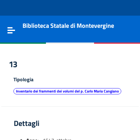
Vai al contenuto
Go to the navigation menu
Go to the footer
Biblioteca Statale di Montevergine
Toggle navigation
13
Tipologia
Inventario dei frammenti dei volumi del p. Carlo Maria Cangiano
Dettagli
e