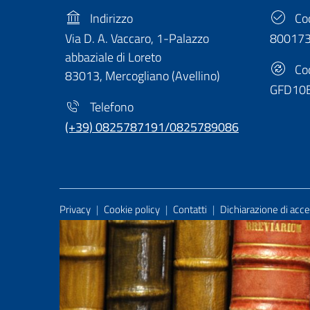
Indirizzo
Cod
Via D. A. Vaccaro, 1-Palazzo
80017
abbaziale di Loreto
Cod
83013, Mercogliano (Avellino)
GFD10
Telefono
(+39) 0825787191/0825789086
Useful Links Section
Privacy
|
Cookie policy
|
Contatti
|
Dichiarazione di acces