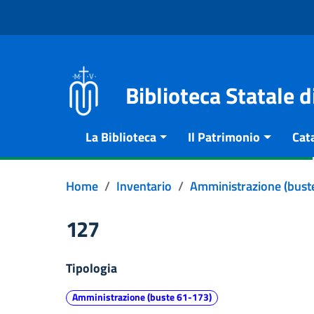
Vai al contenuto
Go to the navigation menu
Go to the footer
Biblioteca Statale 
La Biblioteca
Il Patrimonio
Cat
Home
Inventario
Amministrazione (bust
127
Tipologia
Amministrazione (buste 61-173)