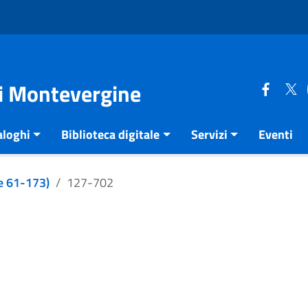
di Montevergine
aloghi
Biblioteca digitale
Servizi
Eventi
e 61-173)
127-702