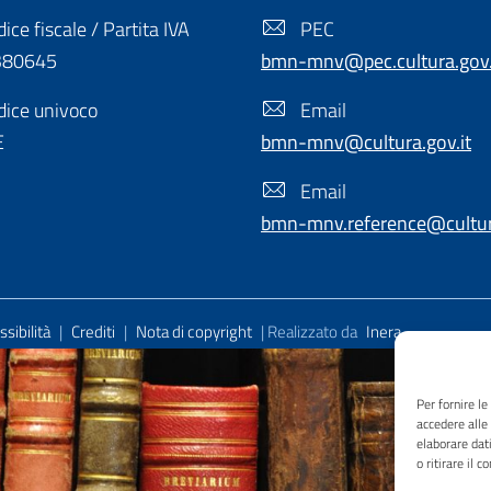
ice fiscale / Partita IVA
PEC
380645
bmn-mnv@pec.cultura.gov.
ice univoco
Email
E
bmn-mnv@cultura.gov.it
Email
bmn-mnv.reference@cultura
sibilità
|
Crediti
|
Nota di copyright
| Realizzato da
Inera
Per fornire l
accedere alle
elaborare dat
o ritirare il 