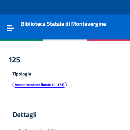
Vai al contenuto
Go to the navigation menu
Go to the footer
Biblioteca Statale di Montevergine
Toggle navigation
125
Tipologia
Amministrazione (buste 61-173)
Dettagli
e